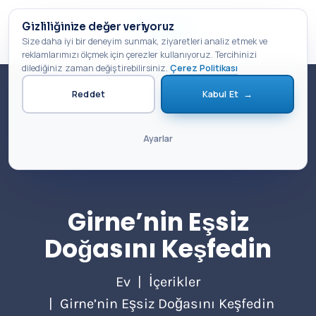
Gizliliğinize değer veriyoruz
Bilet Al
Size daha iyi bir deneyim sunmak, ziyaretleri analiz etmek ve
reklamlarımızı ölçmek için çerezler kullanıyoruz. Tercihinizi
dilediğiniz zaman değiştirebilirsiniz.
Çerez Politikası
Reddet
Kabul Et
→
Ayarlar
Girne’nin Eşsiz
Doğasını Keşfedin
Ev
İçerikler
Girne’nin Eşsiz Doğasını Keşfedin