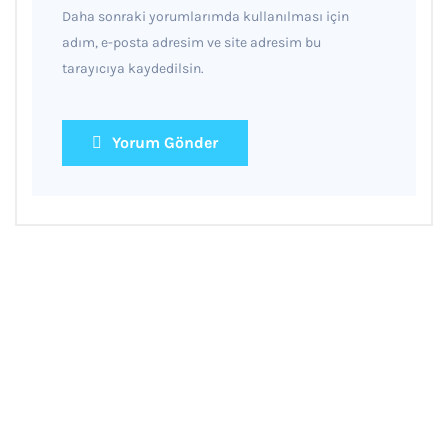
Daha sonraki yorumlarımda kullanılması için
adım, e-posta adresim ve site adresim bu
tarayıcıya kaydedilsin.
Yorum Gönder
Hakkımızda
ANTSO Denizcilik, ANDO (ANAMUR DENİZ OTOBÜSLERİ) ile